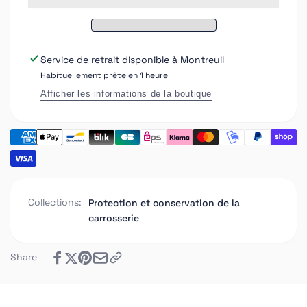
Autobit
220
Matière
Autobit
bitumineuse
Matière
avec
bitumineuse
Service de retrait disponible à
Montreuil
propriétés
avec
Habituellement prête en 1 heure
antirouille
propriétés
et
antirouille
Afficher les informations de la boutique
insonorisante
et
pour
insonorisante
protection
pour
de
protection
chÂssis
de
et
chÂssis
éléments
et
Collections:
Protection et conservation de la
de
éléments
carrosserie
carrosserie
de
1
carrosserie
Kg
1
Share
Kg