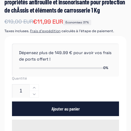
propriétés antirouille et insonorisante pour protection
de chÂssis et éléments de carrosserie 1 Kg
Prix
Prix
€11,99 EUR
€19,00 EUR
Économisez 37%
habituel
soldé
Taxes incluses.
Frais d'expédition
calculés à l'étape de paiement.
Dépensez plus de 149.99 € pour avoir vos frais
de ports offert !
0%
Quantité
Augmenter
la
Réduire
quantité
la
de
Ajouter au panier
quantité
APP
de
B
APP
220
B