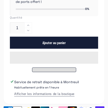
de ports offert !
0%
Quantité
Augmenter
la
Réduire
quantité
la
de
Ajouter au panier
quantité
APP
de
DS
APP
Disque
DS
abrasif
Disque
noir
abrasif
noir
Service de retrait disponible à
Montreuil
Habituellement prête en 1 heure
Afficher les informations de la boutique