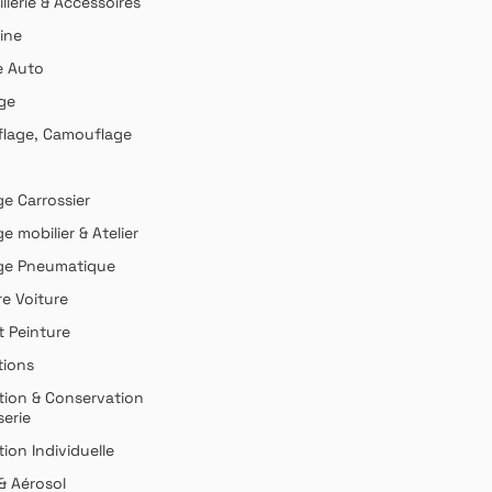
llerie & Accessoires
ine
e Auto
ge
lage, Camouflage
ge Carrossier
ge mobilier & Atelier
age Pneumatique
re Voiture
t Peinture
ions
tion & Conservation
serie
ion Individuelle
& Aérosol