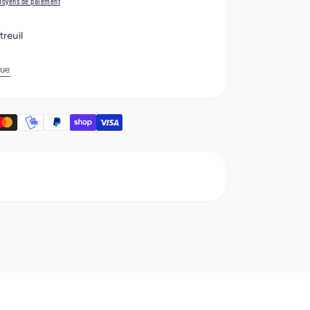
moyens de paiement
reuil
que