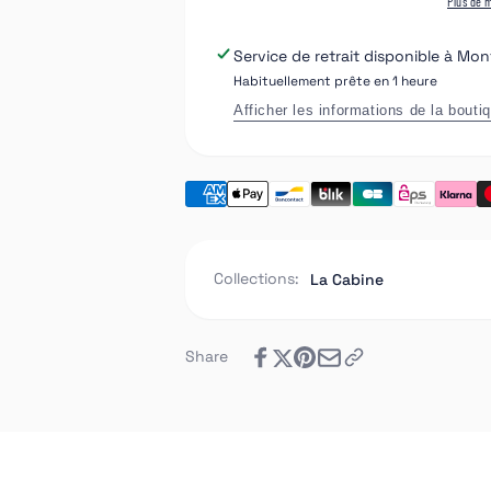
Plus de 
à
Filtre
poche
à
Service de retrait disponible à
Mont
G3
poche
Habituellement prête en 1 heure
de
G3
remplacement
de
Afficher les informations de la bouti
-
remplacement
Type
-
conique
Type
SAIMA
conique
SAIMA
Collections:
La Cabine
Share