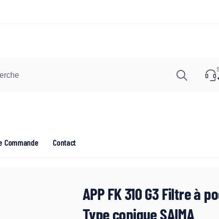
Recher
euil
vice de retrait disponible,
bituellement prête en 1 heure
de Commande
Contact
evard Henri Barbusse
ontreuil
888673
APP FK 310 G3 Filtre à 
Type conique SAIMA