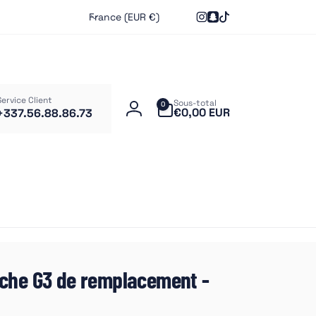
P
France (EUR €)
Instagram
Snapchat
TikTok
a
y
s
/
che
r
Service Client
Sous-total
0 article
0
€0,00 EUR
+337.56.88.86.73
é
Connexion
g
i
o
n
poche G3 de remplacement -