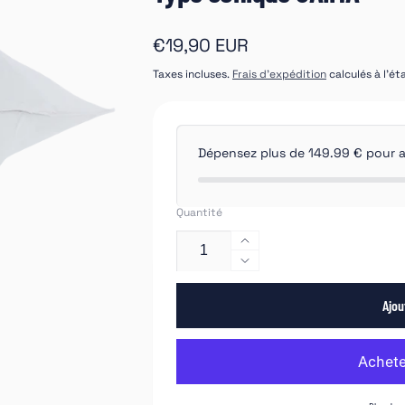
Prix
€19,90 EUR
habituel
Taxes incluses.
Frais d'expédition
calculés à l'é
Dépensez plus de 149.99 € pour avo
Quantité
Augmenter
la
Réduire
quantité
la
de
Ajou
quantité
APP
de
FK
APP
310
FK
G3
310
Filtre
G3