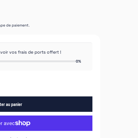
tape de paiement.
ir vos frais de ports offert !
0%
ter au panier