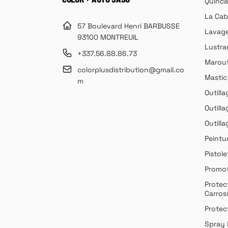
Quincai
La Cab
57 Boulevard Henri BARBUSSE
Lavag
93100 MONTREUIL
Lustra
+337.56.88.86.73
Marouf
colorplusdistribution@gmail.co
Mastic
m
Outilla
Outilla
Outill
Peintu
Pistole
Promot
Protec
Carros
Protect
Spray 