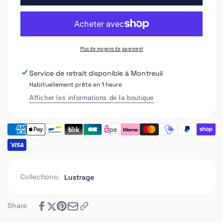
APP
de
P10
APP
Pâte
P10
à
Pâte
polir
à
Plus de moyens de paiement
de
polir
finition
de
Service de retrait disponible à
Montreuil
pour
finition
Habituellement prête en 1 heure
peinture
pour
récente
peinture
Afficher les informations de la boutique
ou
récente
rayure
ou
superficiel.
rayure
superficiel.
Collections:
Lustrage
Share