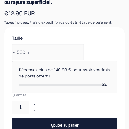
ou rayure superficiel.
Prix
€12,90 EUR
habituel
Taxes incluses.
Frais d'expédition
calculés à l'étape de paiement.
Taille
Dépensez plus de 149.99 € pour avoir vos frais
de ports offert !
0%
Quantité
Augmenter
la
Réduire
quantité
la
de
Ajouter au panier
quantité