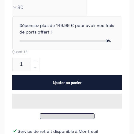
Dépensez plus de 149.99 € pour avoir vos frais
de ports offert !
0%
Quantité
Augmenter
la
Réduire
quantité
la
de
Ajouter au panier
quantité
APP
de
115mm
APP
Rouleau
115mm
de
Rouleau
papier
de
abrasif
papier
abrasif
Service de retrait disponible à
Montreuil