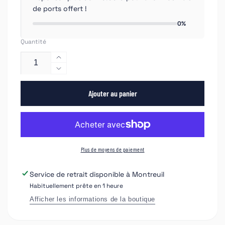
de ports offert !
0%
Quantité
Augmenter
la
Réduire
quantité
la
de
Ajouter au panier
quantité
CLÉ
de
À
CLÉ
CHOC
À
1/2&quot;
CHOC
1650NM
1/2&quot;
Plus de moyens de paiement
JBM
1650NM
JBM
Service de retrait disponible à
Montreuil
Habituellement prête en 1 heure
Afficher les informations de la boutique