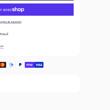
moyens de paiement
reuil
que