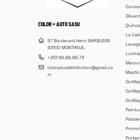
Consom
Diluan
COLOR + AUTO SASU
Quincai
La Cab
57 Boulevard Henri BARBUSSE
Lavag
93100 MONTREUIL
Lustra
+337.56.88.86.73
Marouf
colorplusdistribution@gmail.co
Mastic
m
Outilla
Outilla
Outill
Peintu
Pistole
Promot
Protec