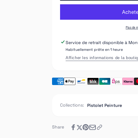
de
Coffret
pistolet
de
Ntools
pistolet
PRO
Ntools
Plus de 
SET
PRO
lot
SET
Service de retrait disponible à
Mont
de
lot
Habituellement prête en 1 heure
2
de
pistolets
2
Afficher les informations de la bouti
plus
pistolets
Mano
plus
Mano
Collections:
Pistolet Peinture
Share