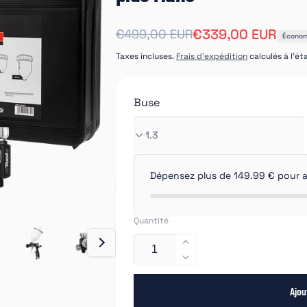
Prix
Prix
€339,00 EUR
€499,00 EUR
Économ
habituel
soldé
Taxes incluses.
Frais d'expédition
calculés à l'é
Buse
Dépensez plus de 149.99 € pour avo
Quantité
Augmenter
la
Réduire
quantité
la
de
Ajou
quantité
Coffret
de