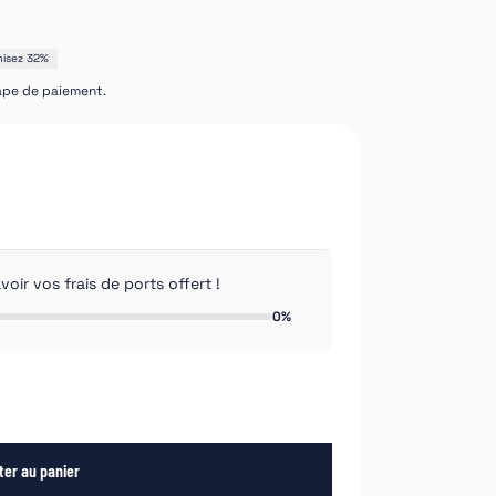
isez 32%
tape de paiement.
ir vos frais de ports offert !
0%
ter au panier