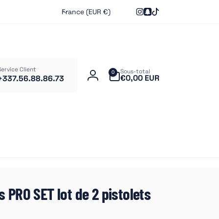
P
France (EUR €)
Instagram
Snapchat
TikTok
a
y
s
/
che
r
Service Client
Sous-total
0 article
0
€0,00 EUR
+337.56.88.86.73
é
Connexion
g
i
o
n
s PRO SET lot de 2 pistolets