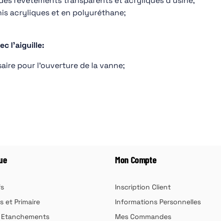
 des revêtements transparents et acryliques d'usine;
nis acryliques et en polyuréthane;
c l'aiguille:
aire pour l'ouverture de la vanne;
ue
Mon Compte
fs
Inscription Client
s et Primaire
Informations Personnelles
& Etanchements
Mes Commandes