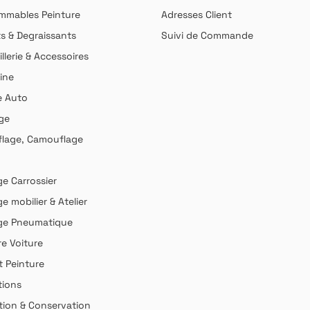
mables Peinture
Adresses Client
ts & Degraissants
Suivi de Commande
llerie & Accessoires
ine
e Auto
ge
lage, Camouflage
ge Carrossier
ge mobilier & Atelier
age Pneumatique
re Voiture
t Peinture
ions
tion & Conservation