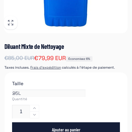
Diluant Mixte de Nettoyage
Prix
Prix
€79,99 EUR
€85,00 EUR
Économisez 6%
habituel
soldé
Taxes incluses.
Frais d'expédition
calculés à l'étape de paiement.
Taille
Quantité
Augmenter
la
Réduire
quantité
la
de
Ajouter au panier
quantité