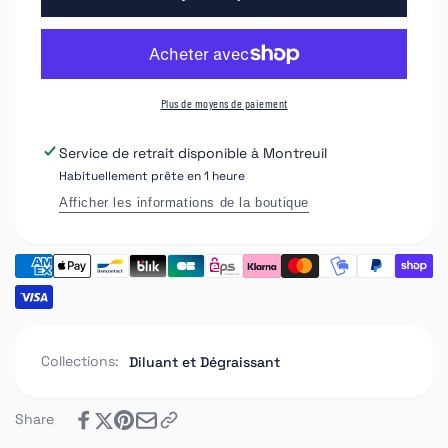
Diluant
de
Mixte
Diluant
de
Mixte
Nettoyage
de
Nettoyage
Plus de moyens de paiement
Service de retrait disponible à
Montreuil
Habituellement prête en 1 heure
Afficher les informations de la boutique
Collections:
Diluant et Dégraissant
Share