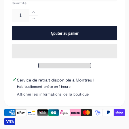
Quantité
Augmenter
la
Réduire
quantité
la
de
Ajouter au panier
quantité
Éponge
de
pour
Éponge
le
pour
nettoyage
le
des
nettoyage
carrosseries
des
de
carrosseries
Service de retrait disponible à
Montreuil
véhicules
de
Habituellement prête en 1 heure
avec
véhicules
une
avec
Afficher les informations de la boutique
couche
une
de
couche
microfibre
de
microfibre