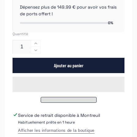
Dépensez plus de 149.99 € pour avoir vos frais
de ports offert !
0%
Quantité
Augmenter
la
Réduire
quantité
la
de
Ajouter au panier
quantité
ÉTUI
de
DE
ÉTUI
85
DE
CLIPS
85
POUR
CLIPS
PANNEAUX
POUR
DE
PANNEAUX
Service de retrait disponible à
Montreuil
PORTE
DE
Habituellement prête en 1 heure
RENAULT
PORTE
DACIA
RENAULT
Afficher les informations de la boutique
DACIA