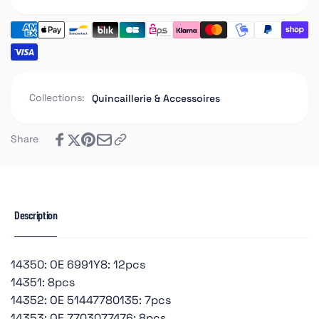
Collections:
Quincaillerie & Accessoires
Share
Description
14350: OE 6991Y8: 12pcs
14351: 8pcs
14352: OE 51447780135: 7pcs
14353: OE 7703077476: 8pcs