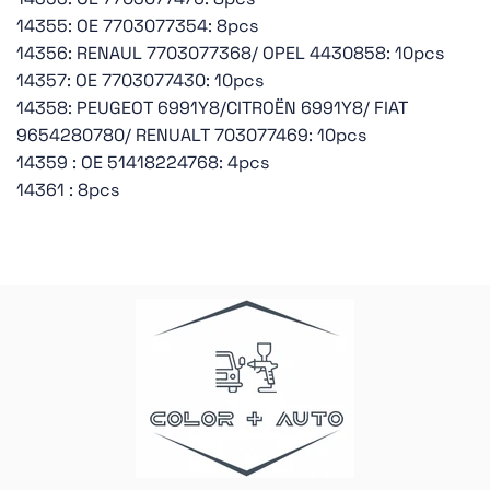
14355: OE 7703077354: 8pcs
14356: RENAUL 7703077368/ OPEL 4430858: 10pcs
14357: OE 7703077430: 10pcs
14358: PEUGEOT 6991Y8/CITROËN 6991Y8/ FIAT
9654280780/ RENUALT 703077469: 10pcs
14359 : OE 51418224768: 4pcs
14361 : 8pcs