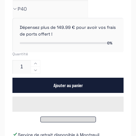
Dépensez plus de 149.99 € pour avoir vos frais
de ports offert !
0%
Quantité
Augmenter
la
Réduire
quantité
la
de
Ajouter au panier
quantité
Gerko
de
disque
Gerko
abrasif
disque
Infinity
abrasif
imitation
Infinity
3M
imitation
3M
Service de retrait disponible à
Montreuil