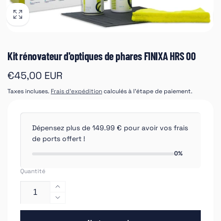
Kit rénovateur d'optiques de phares FINIXA HRS 00
Prix
€45,00 EUR
habituel
Taxes incluses.
Frais d'expédition
calculés à l'étape de paiement.
Dépensez plus de 149.99 € pour avoir vos frais
de ports offert !
0%
Quantité
Augmenter
la
Réduire
quantité
la