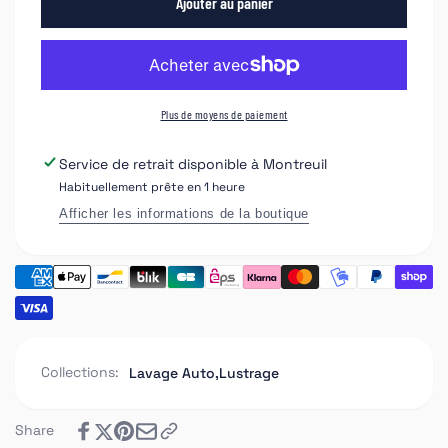
de
Ajouter au panier
quantité
Kit
de
rénovateur
Kit
d&#39;optiques
rénovateur
de
d&#39;optiques
phares
de
Plus de moyens de paiement
FINIXA
phares
HRS
FINIXA
Service de retrait disponible à
Montreuil
00
HRS
Habituellement prête en 1 heure
00
Afficher les informations de la boutique
Collections:
Lavage Auto,
Lustrage
Share