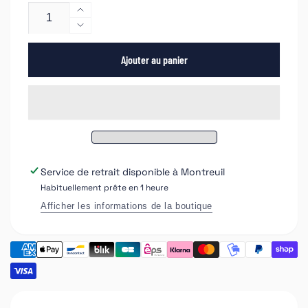
Augmenter
la
Réduire
quantité
la
de
Ajouter au panier
quantité
NTools
de
MSW
NTools
50
MSW
Atelier
50
mobile
Atelier
siège
mobile
siège
Service de retrait disponible à
Montreuil
Habituellement prête en 1 heure
Afficher les informations de la boutique