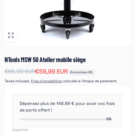
NTools MSW 50 Atelier mobile siège
Prix
Prix
€59,99 EUR
€65,00 EUR
Économisez 8%
habituel
soldé
Taxes incluses.
Frais d'expédition
calculés à l'étape de paiement.
Dépensez plus de 149.99 € pour avoir vos frais
de ports offert !
0%
Quantité