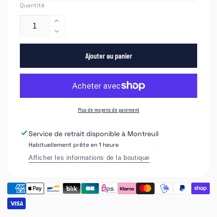
Quantité
Augmenter
la
Réduire
quantité
la
de
Ajouter au panier
quantité
NTools
de
TSN
NTools
Disque
TSN
pour
Disque
enlever
pour
Plus de moyens de paiement
facilement
enlever
les
facilement
Service de retrait disponible à
Montreuil
autocollants,
les
Habituellement prête en 1 heure
les
autocollants,
traces
les
Afficher les informations de la boutique
de
traces
colle
de
colle