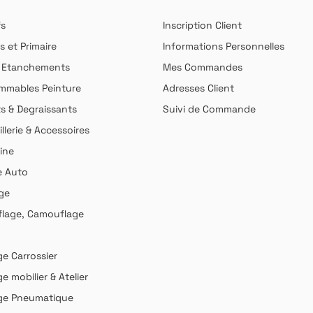
fs
Inscription Client
s et Primaire
Informations Personnelles
& Etanchements
Mes Commandes
mables Peinture
Adresses Client
ts & Degraissants
Suivi de Commande
llerie & Accessoires
ine
e Auto
ge
lage, Camouflage
ge Carrossier
ge mobilier & Atelier
age Pneumatique