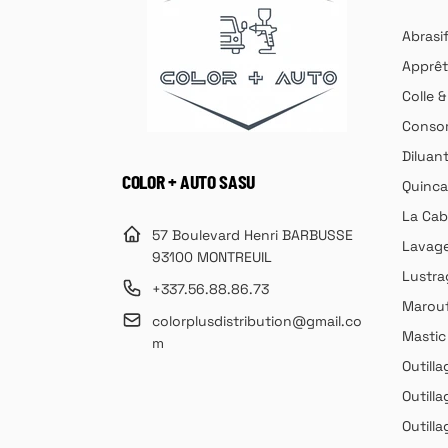
Abrasi
Apprêt
Colle 
Consom
Diluan
COLOR + AUTO SASU
Quincai
La Cab
57 Boulevard Henri BARBUSSE
Lavag
93100 MONTREUIL
Lustra
+337.56.88.86.73
Marouf
colorplusdistribution@gmail.co
Mastic
m
Outilla
Outilla
Outill