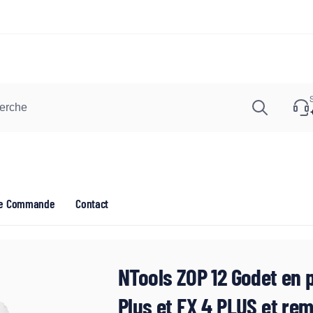
Recher
euil
de Commande
Contact
vice de retrait disponible,
bituellement prête en 1 heure
NTools ZOP 12 Godet en 
evard Henri Barbusse
ontreuil
Plus et FX 4 PLUS et r