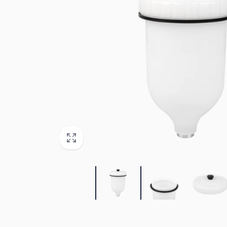
+33756