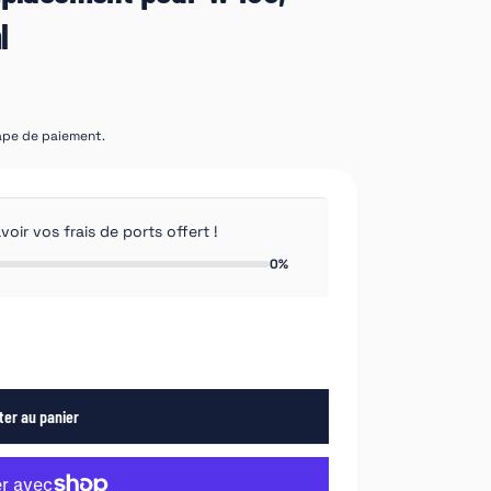
l
tape de paiement.
ir vos frais de ports offert !
0%
ter au panier