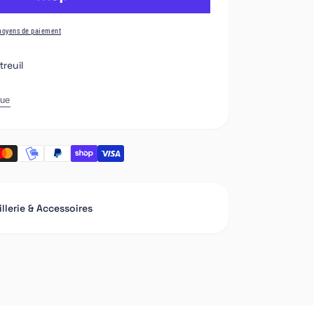
moyens de paiement
reuil
que
llerie & Accessoires