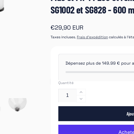
888673
SG1002 et SG828 - 600 m
Prix
€29,90 EUR
habituel
Taxes incluses.
Frais d'expédition
calculés à l'é
Dépensez plus de 149.99 € pour avo
Quantité
Augmenter
la
Réduire
quantité
la
de
Ajou
quantité
NTools
de
ZOP
NTools
12
ZOP