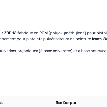
ml
ls ZOP 12
fabriqué en POM (polyoxyméthylène) pour pistole
acement pour pistolets pulvérisateurs de peinture
Iwata W
ulvériser organiques (à base solvantée) et à base aqueuse
ue
Mon Compte