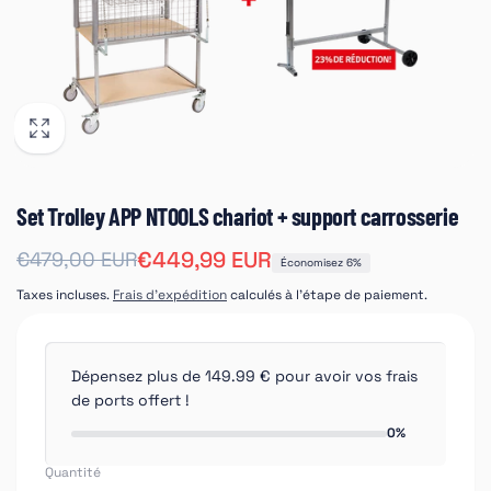
Set Trolley APP NTOOLS chariot + support carrosserie
Prix
Prix
€449,99 EUR
€479,00 EUR
Économisez 6%
habituel
soldé
Taxes incluses.
Frais d'expédition
calculés à l'étape de paiement.
Dépensez plus de 149.99 € pour avoir vos frais
de ports offert !
0%
Quantité