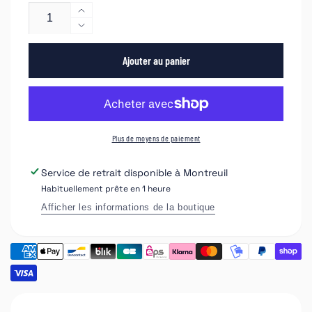
Augmenter
la
Réduire
quantité
la
de
Ajouter au panier
quantité
Set
de
Trolley
Set
APP
Trolley
NTOOLS
APP
chariot
NTOOLS
Plus de moyens de paiement
+
chariot
support
+
Service de retrait disponible à
Montreuil
carrosserie
support
Habituellement prête en 1 heure
carrosserie
Afficher les informations de la boutique