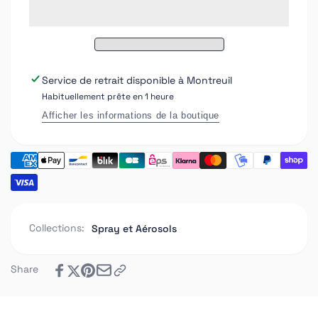
noir
Bombe
Matt
noir
APP
Matt
600ml
APP
600ml
Service de retrait disponible à
Montreuil
Habituellement prête en 1 heure
Afficher les informations de la boutique
Collections:
Spray et Aérosols
Share