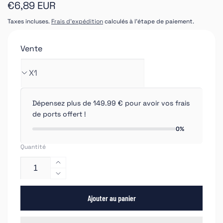
Prix
€6,89 EUR
habituel
Taxes incluses.
Frais d'expédition
calculés à l'étape de paiement.
Vente
Dépensez plus de 149.99 € pour avoir vos frais
de ports offert !
0%
Quantité
Augmenter
la
Réduire
quantité
la
de
Ajouter au panier
quantité
Spray
de
Bombe
Spray